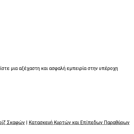
ίστε μια αξέχαστη και ασφαλή εμπειρία στην υπέροχη
ρίζ Σκαφών
|
Κατασκευή Κυρτών και Επίπεδων Παραθύρων