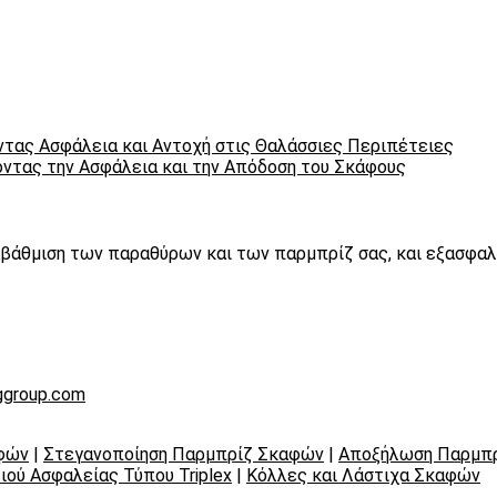
οντας Ασφάλεια και Αντοχή στις Θαλάσσιες Περιπέτειες
οντας την Ασφάλεια και την Απόδοση του Σκάφους
ναβάθμιση των παραθύρων και των παρμπρίζ σας, και εξασφαλ
ggroup.com
φών
|
Στεγανοποίηση Παρμπρίζ Σκαφών
|
Αποξήλωση Παρμπ
ιού Ασφαλείας Τύπου Triplex
|
Κόλλες και Λάστιχα Σκαφών