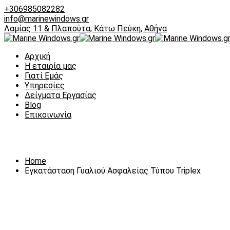
+306985082282
info@marinewindows.gr
Λαμίας 11 & Πλαπούτα, Κάτω Πεύκη, Αθήνα
Αρχική
Η εταιρία μας
Γιατί Εμάς
Υπηρεσίες
Δείγματα Εργασίας
Blog
Επικοινωνία
Εγκατάσταση Γυαλιού Ασφαλείας
Home
Εγκατάσταση Γυαλιού Ασφαλείας Τύπου Triplex