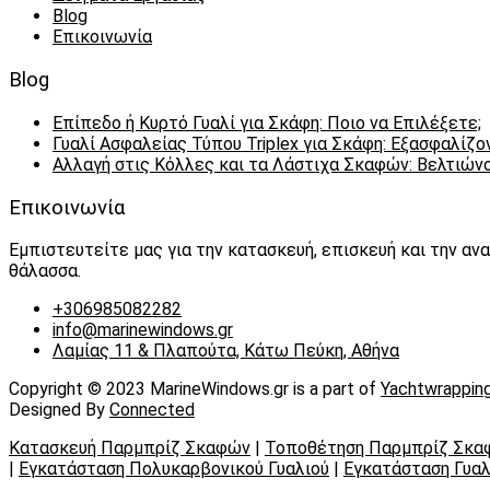
Blog
Επικοινωνία
Blog
Επίπεδο ή Κυρτό Γυαλί για Σκάφη: Ποιο να Επιλέξετε;
Γυαλί Ασφαλείας Τύπου Triplex για Σκάφη: Εξασφαλίζ
Αλλαγή στις Κόλλες και τα Λάστιχα Σκαφών: Βελτιών
Επικοινωνία
Εμπιστευτείτε μας για την κατασκευή, επισκευή και την α
θάλασσα.
+306985082282
info@marinewindows.gr
Λαμίας 11 & Πλαπούτα, Κάτω Πεύκη, Αθήνα
Copyright © 2023 MarineWindows.gr is a part of
Yachtwrappin
Designed By
Connected
Κατασκευή Παρμπρίζ Σκαφών
|
Τοποθέτηση Παρμπρίζ Σκα
|
Εγκατάσταση Πολυκαρβονικού Γυαλιού
|
Εγκατάσταση Γυαλ